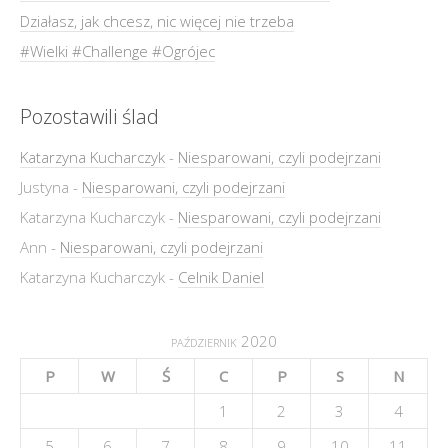
Działasz, jak chcesz, nic więcej nie trzeba
#Wielki #Challenge #Ogrójec
Pozostawili ślad
Katarzyna Kucharczyk
-
Niesparowani, czyli podejrzani
Justyna
-
Niesparowani, czyli podejrzani
Katarzyna Kucharczyk
-
Niesparowani, czyli podejrzani
Ann
-
Niesparowani, czyli podejrzani
Katarzyna Kucharczyk
-
Celnik Daniel
październik 2020
P
W
Ś
C
P
S
N
1
2
3
4
5
6
7
8
9
10
11