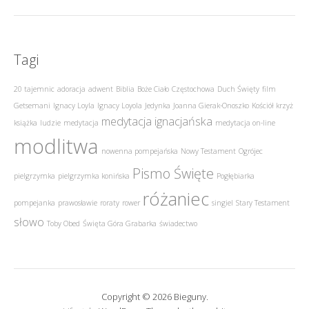
Tagi
20 tajemnic
adoracja
adwent
Biblia
Boże Ciało
Częstochowa
Duch Święty
film
Getsemani
Ignacy Loyla
Ignacy Loyola
Jedynka
Joanna Gierak-Onoszko
Kościół
krzyż
medytacja ignacjańska
książka
ludzie
medytacja
medytacja on-line
modlitwa
nowenna pompejańska
Nowy Testament
Ogrójec
Pismo Święte
pielgrzymka
pielgrzymka konińska
Pogłębiarka
różaniec
pompejanka
prawosławie
roraty
rower
singiel
Stary Testament
słowo
Toby Obed
Święta Góra Grabarka
świadectwo
Copyright © 2026 Bieguny.